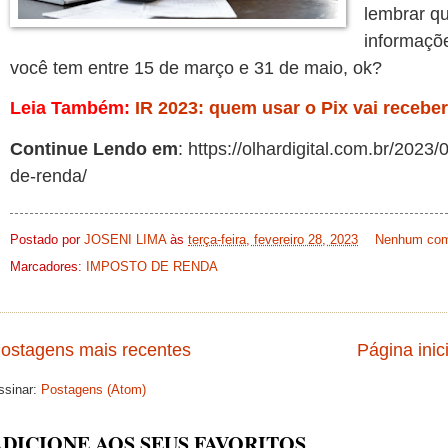
lembrar qu
informaçõ
você tem entre 15 de março e 31 de maio, ok?
Leia Também:
IR 2023: quem usar o Pix vai receber
Continue Lendo em
: https://olhardigital.com.br/202
de-renda/
Postado por
JOSENI LIMA
às
terça-feira, fevereiro 28, 2023
Nenhum com
Marcadores:
IMPOSTO DE RENDA
ostagens mais recentes
Página inici
ssinar:
Postagens (Atom)
ADICIONE AOS SEUS FAVORITOS