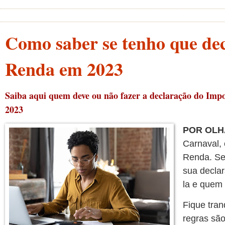
Como saber se tenho que de
Renda em 2023
Saiba aqui quem deve ou não fazer a declaração do Impos
2023
POR OLH
Carnaval, 
Renda. Se
sua declar
la e quem 
Fique tran
regras sã