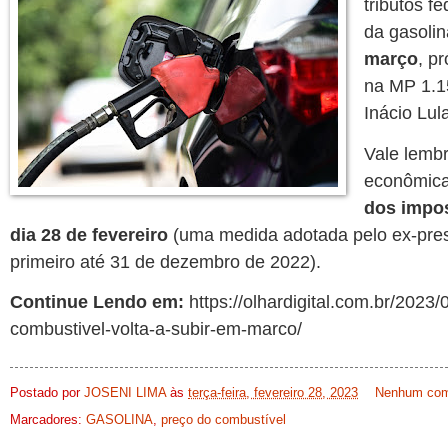
tributos f
da gasolin
março
, p
na MP 1.15
Inácio Lul
Vale lembr
econômic
dos impos
dia 28 de fevereiro
(uma medida adotada pelo ex-presi
primeiro até 31 de dezembro de 2022).
Continue Lendo em:
https://olhardigital.com.br/2023
combustivel-volta-a-subir-em-marco/
Postado por
JOSENI LIMA
às
terça-feira, fevereiro 28, 2023
Nenhum com
Marcadores:
GASOLINA
,
preço do combustível